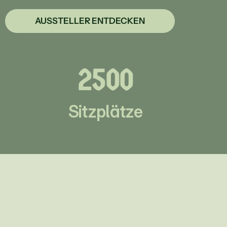
AUSSTELLER ENTDECKEN
rf
2500
Sitzplätze
hlingsfest  