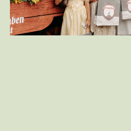
T
r
a
c
h
t
e
n
m
T
a
g
e
s
a
k