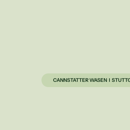
2
5
.
0
9
-
1
1
.
1
0
.
2
0
CANNSTATTER WASEN  I  STUTT