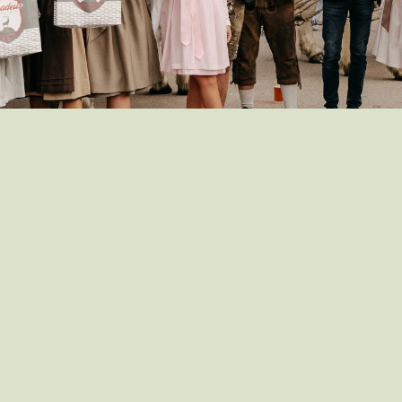
E
v
e
n
t
s
o
d
e
n
s
c
h
a
u
,
M
a
i
b
a
u
m
,
L
i
v
e
m
u
s
i
k
–
d
a
s
t
u
e
l
l
e
I
n
f
o
s
f
i
n
d
e
s
t
d
u
a
u
f
I
n
s
t
a
g
r
a
m
&