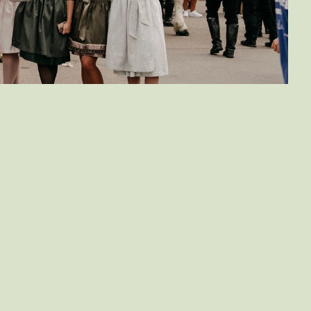
A
l
b
d
o
r
f
l
e
b
t
.
F
a
c
e
b
o
o
k